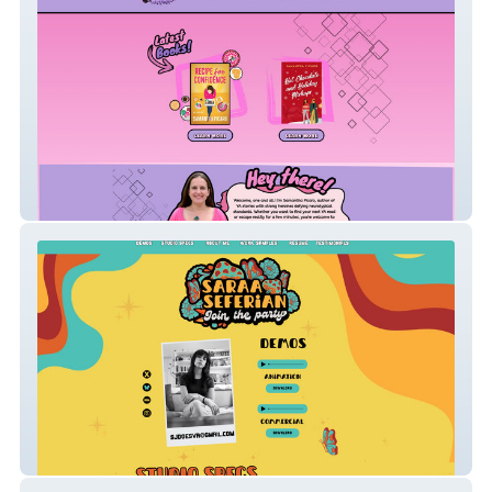
Samantha Picaro
Saraaseferian