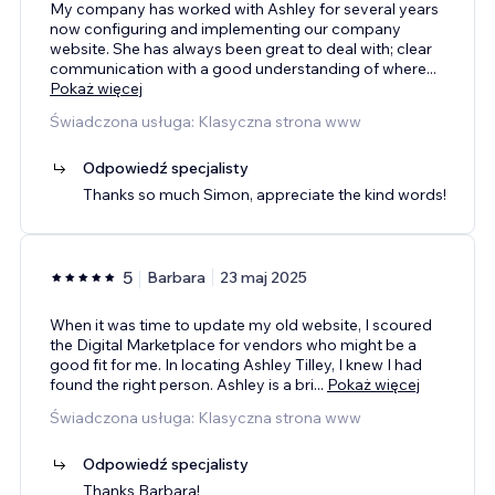
My company has worked with Ashley for several years
now configuring and implementing our company
website. She has always been great to deal with; clear
communication with a good understanding of where
...
Pokaż więcej
Świadczona usługa: Klasyczna strona www
Odpowiedź specjalisty
Thanks so much Simon, appreciate the kind words!
5
Barbara
23 maj 2025
When it was time to update my old website, I scoured
the Digital Marketplace for vendors who might be a
good fit for me. In locating Ashley Tilley, I knew I had
found the right person. Ashley is a bri
...
Pokaż więcej
Świadczona usługa: Klasyczna strona www
Odpowiedź specjalisty
Thanks Barbara!