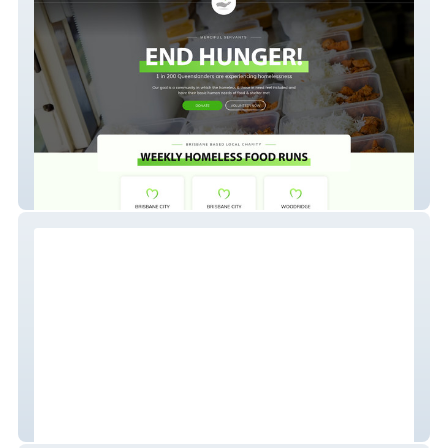
Merciful Servants
Fly High Again