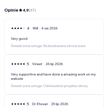
Opinie
4,9
(
37
)
4
Will
4 sie 2026
Very good
Świadczona usługa: Rozbudowana strona www
5
Vineet
26 lip 2026
Very supportive and have done a amazing work on my
website
Świadczona usługa: Odświeżenie projektu strony
5
Dr Ehssan
25 lip 2026