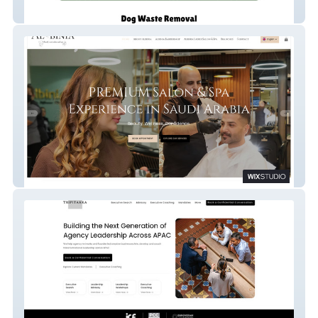
PawfectScoopCo.
Albinia Beauty Care