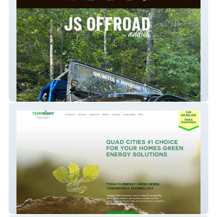
JS Offroad Addict
TempRight