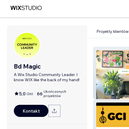
Projekty klientów
Bd Magic
A Wix Studio Community Leader. I
know WIX like the back of my hand!
Ukończonych
5,0
66
(
36
)
Session
projektów
Kontakt