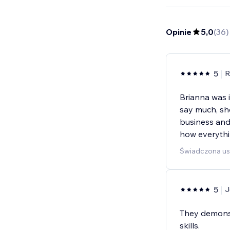
Opinie
5,0
(
36
)
5
R
Brianna was i
say much, sh
business and 
how everythi
Świadczona u
5
J
They demons
skills.