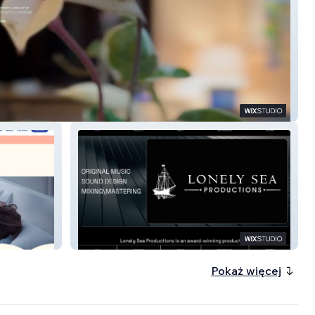
nse
LonelySeaProductions
Pokaż więcej