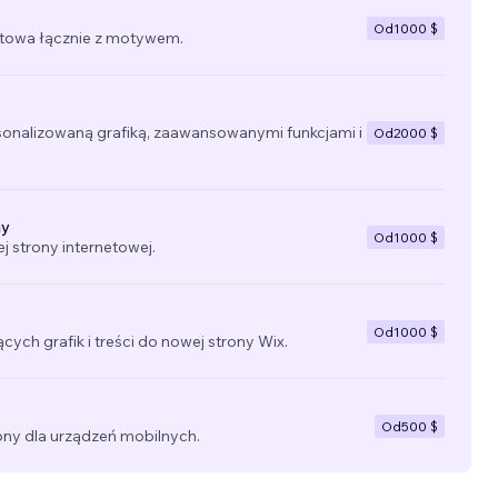
Od
1000 $
towa łącznie z motywem.
sonalizowaną grafiką, zaawansowanymi funkcjami i
Od
2000 $
ny
Od
1000 $
 strony internetowej.
Od
1000 $
ących grafik i treści do nowej strony Wix.
Od
500 $
ny dla urządzeń mobilnych.