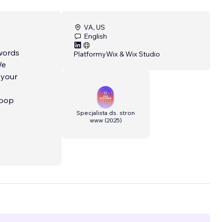
VA, US
English
zwords
Platformy
Wix & Wix Studio
We
 your
loop
Specjalista ds. stron
www
(
2025
)