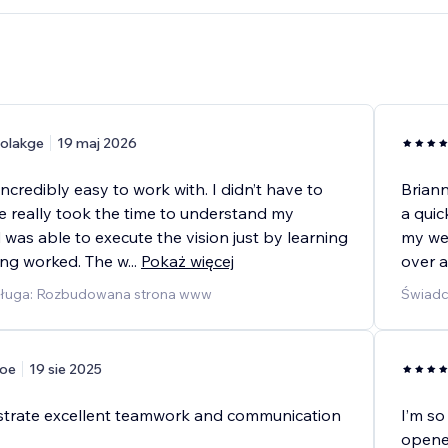
olakge
19 maj 2026
ncredibly easy to work with. I didn’t have to
Briann
e really took the time to understand my
a quic
was able to execute the vision just by learning
my web
ng worked. The w
...
Pokaż więcej
over a
sługa: Rozbudowana strona www
Świadc
oe
19 sie 2025
trate excellent teamwork and communication
I’m so
opene