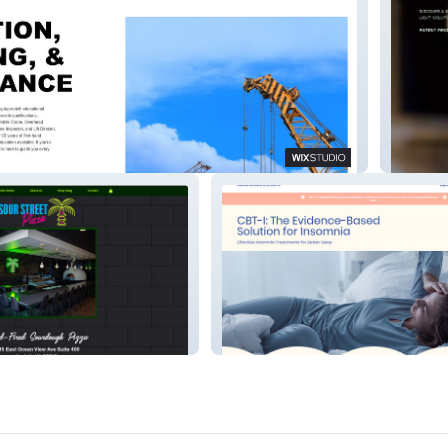
Florose
za
Jamie Schwartz