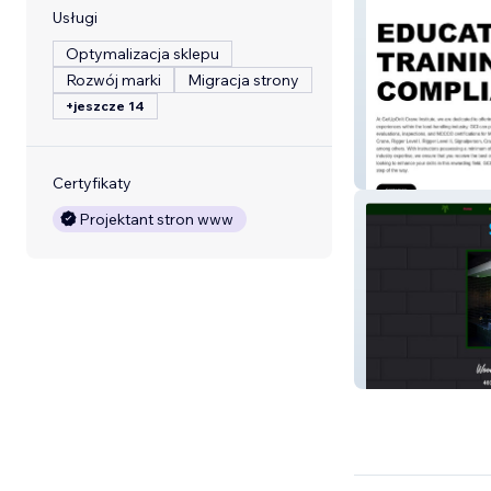
Usługi
Optymalizacja sklepu
Rozwój marki
Migracja strony
+jeszcze 14
GCI
Certyfikaty
Projektant stron www
Sour Street Piz