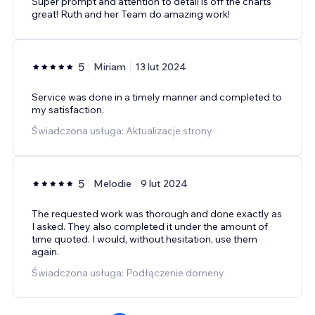
Super prompt and attention to detail is off the charts
great! Ruth and her Team do amazing work!
5
Miriam
13 lut 2024
Service was done in a timely manner and completed to
my satisfaction.
Świadczona usługa: Aktualizacje strony
5
Melodie
9 lut 2024
The requested work was thorough and done exactly as
I asked. They also completed it under the amount of
time quoted. I would, without hesitation, use them
again.
Świadczona usługa: Podłączenie domeny