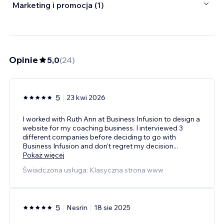
Marketing i promocja (1)
Opinie
5,0
(
24
)
5
23 kwi 2026
I worked with Ruth Ann at Business Infusion to design a
website for my coaching business. I interviewed 3
different companies before deciding to go with
Business Infusion and don't regret my decision
...
Pokaż więcej
Świadczona usługa: Klasyczna strona www
5
Nesrin
18 sie 2025