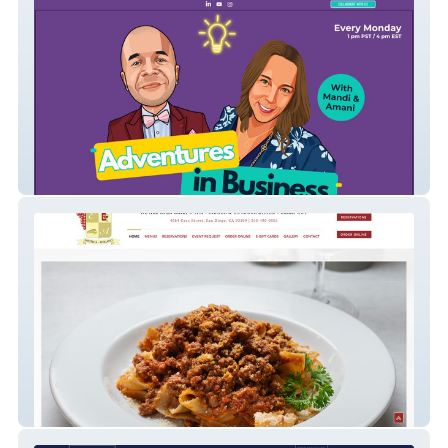
AdventuresinBusiness
Enoteca Adriano