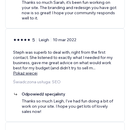
Thanks so much Sarah, it's been fun working on
your site. The branding and redesign you have got
now is so great! I hope your community responds
well to it.
5
Leigh
10 mar 2022
Steph was superb to deal with, right from the first
contact. She listened to exactly what I needed for my
business, gave me great advice on what would work
best for my budget (and didn't try to sell m
...
Pokaż więcej
Świadczona usługa: SEO
Odpowiedź specjalisty
Thanks so much Leigh, I've had fun doing a bit of
work on your site. I hope you get lots of lovely
sales now!