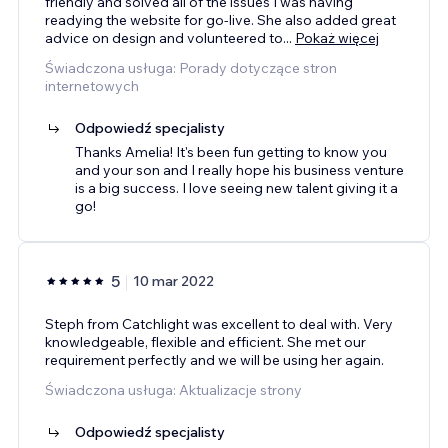
friendly and solved all of the issues I was having
readying the website for go-live. She also added great
advice on design and volunteered to
...
Pokaż więcej
Świadczona usługa: Porady dotyczące stron
internetowych
Odpowiedź specjalisty
Thanks Amelia! It's been fun getting to know you
and your son and I really hope his business venture
is a big success. I love seeing new talent giving it a
go!
5
10 mar 2022
Steph from Catchlight was excellent to deal with. Very
knowledgeable, flexible and efficient. She met our
requirement perfectly and we will be using her again.
Świadczona usługa: Aktualizacje strony
Odpowiedź specjalisty