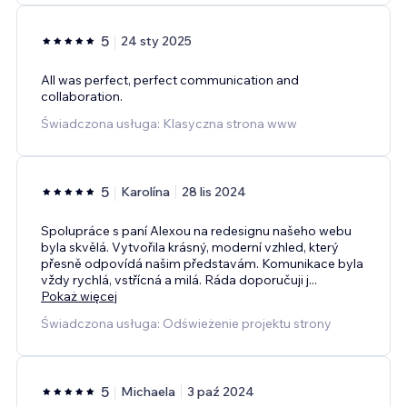
5
24 sty 2025
All was perfect, perfect communication and
collaboration.
Świadczona usługa: Klasyczna strona www
5
Karolína
28 lis 2024
Spolupráce s paní Alexou na redesignu našeho webu
byla skvělá. Vytvořila krásný, moderní vzhled, který
přesně odpovídá našim představám. Komunikace byla
vždy rychlá, vstřícná a milá. Ráda doporučuji j
...
Pokaż więcej
Świadczona usługa: Odświeżenie projektu strony
5
Michaela
3 paź 2024