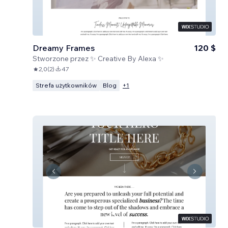
Dreamy Frames
120 $
Stworzone przez
✨ Creative By Alexa ✨
2,0
(
2
)
47
Strefa użytkowników
Blog
+
1