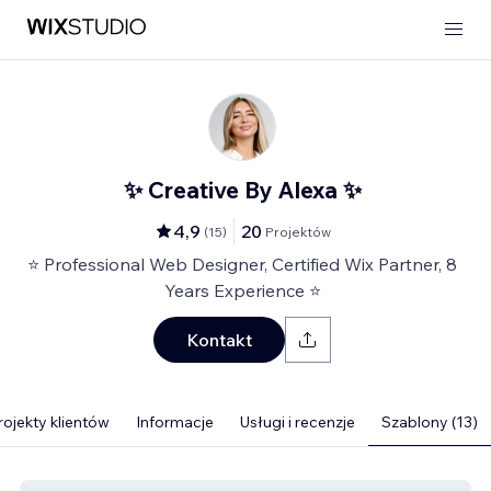
✨ Creative By Alexa ✨
4,9
20
(
15
)
Projektów
⭐ Professional Web Designer, Certified Wix Partner, 8
Years Experience ⭐
Kontakt
rojekty klientów
Informacje
Usługi i recenzje
Szablony (13)