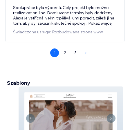
Spolupráce byla výborná. Celý projekt bylo možno
realizovat on-line. Domluvené termíny byly dodrženy.
Alexa je vstřícná, velmi trpělivá, umí poradit, záleží jí na
tom, aby byl zákazník skutečně spokoj
...
Pokaż więcej
Świadczona usługa: Rozbudowana strona www
1
2
3
Szablony