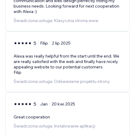
communication and web design perfectly fitting my
business needs. Looking forward for next cooperation
with Alexa :)
Świadczona usługa: Klasyczna strona www
5
Filip
2 lip 2025
Alexa was really helpful from the start until the end. We
are really satisfied with the web and finally have nicely
appealing website to our potential customers.
Filip
Świadczona usługa: Odświeżenie projektu strony
5
Jan
20 kwi 2025
Great cooperation
Świadczona usługa: Instalowanie aplikacji