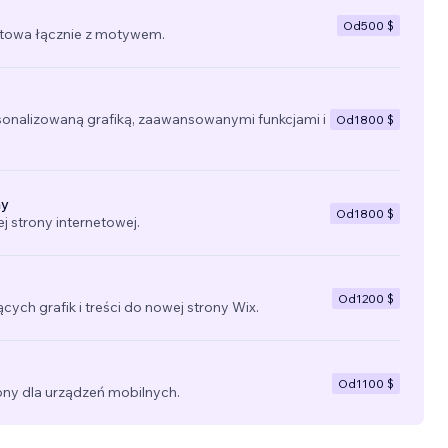
Od
500 $
towa łącznie z motywem.
sonalizowaną grafiką, zaawansowanymi funkcjami i
Od
1800 $
ny
Od
1800 $
 strony internetowej.
Od
1200 $
ących grafik i treści do nowej strony Wix.
Od
1100 $
ny dla urządzeń mobilnych.