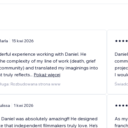
arla
15 kwi 2026
derful experience working with Daniel. He
Daniel
e complexity of my line of work (death, grief
commu
community) and translated my imaginings into
projec
 truly reflects
...
Pokaż więcej
I wou
sługa: Rozbudowana strona www
Świadc
ulissa
1 kwi 2026
 Daniel was absolutely amazing!!! He designed
As my
ite that independent filmmakers truly love. He’s
franch