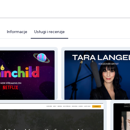
Informacje
Usługi i recenzje
ainchild
Tara Langella Voiceover