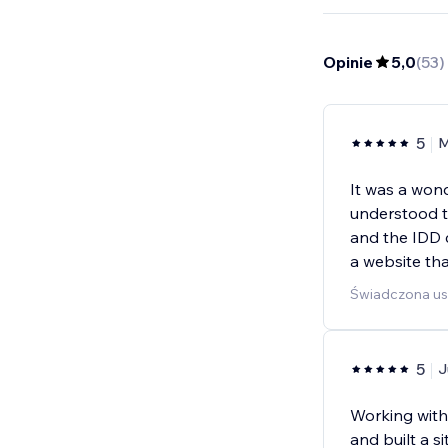
Opinie
5,0
(
53
)
5
M
It was a won
understood th
and the IDD 
a website that
Świadczona u
5
J
Working with
and built a s