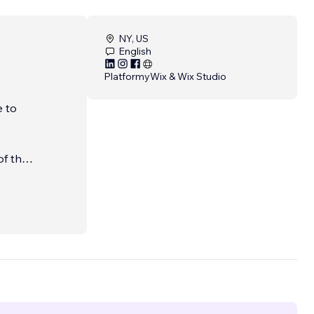
NY, US
English
Platformy
Wix & Wix Studio
e to
of the
sites,
arded