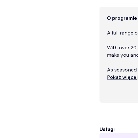
O programie
A full range 
With over 20 
make you and
As seasoned 
Wix Marketpl
Pokaż więcej
solidifying o
the esteemed
Usługi