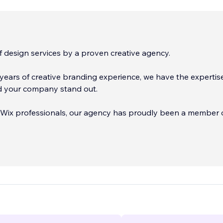
of design services by a proven creative agency.
years of creative branding experience, we have the expertis
 your company stand out.
Wix professionals, our agency has proudly been a member 
ace for over a decade. We have completed over 100 Wix web
ur reputation as masters of our craft. Our agency was just aw
 Wix Partner Award for January 2023.
...