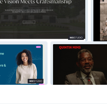
p
Classic
nd Recovery
Television Actor Quintin Mims