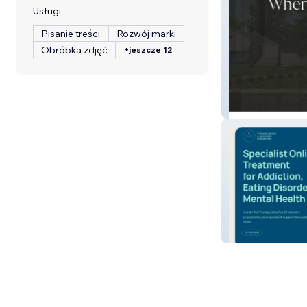
Usługi
Pisanie treści
Rozwój marki
Obróbka zdjęć
+jeszcze 12
Kanstruct Grou
The Wellbeing a
Collective