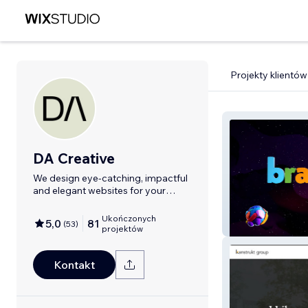
Projekty klientów
DA Creative
We design eye-catching, impactful
and elegant websites for your
brand.
Ukończonych
5,0
81
(
53
)
Adv Website - Br
projektów
Kontakt