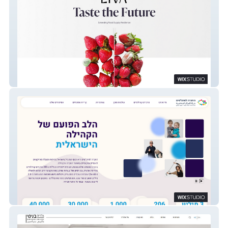
LiVA
החברה למתנ"סים