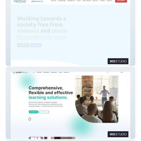
Harbour
Cpdvault