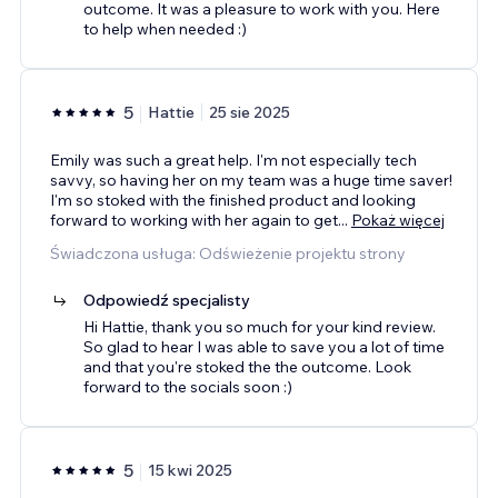
outcome. It was a pleasure to work with you. Here
to help when needed :)
5
Hattie
25 sie 2025
Emily was such a great help. I'm not especially tech
savvy, so having her on my team was a huge time saver!
I'm so stoked with the finished product and looking
forward to working with her again to get
...
Pokaż więcej
Świadczona usługa: Odświeżenie projektu strony
Odpowiedź specjalisty
Hi Hattie, thank you so much for your kind review.
So glad to hear I was able to save you a lot of time
and that you're stoked the the outcome. Look
forward to the socials soon :)
5
15 kwi 2025