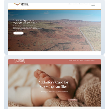
Karlayura
Seasons Midwifery