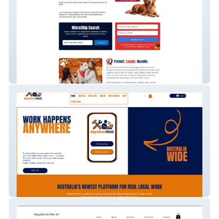
National Pet Microchip registry
Anywhere Work NEW