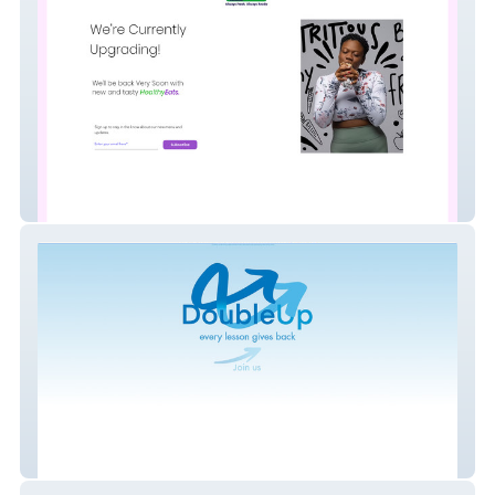
Health Heads
DoubleUp