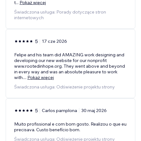
t
...
Pokaż więcej
Świadczona usługa: Porady dotyczące stron
internetowych
5
17 cze 2026
Felipe and his team did AMAZING work designing and
developing our new website for our nonprofit
www.rootedinhope.org. They went above and beyond
in every way and was an absolute pleasure to work
with.
...
Pokaż więcej
Świadczona usługa: Odświeżenie projektu strony
5
Carlos pamplona
30 maj 2026
Muito profissional e com bom gosto. Realizou o que eu
precisava. Custo benefício bom.
Świadczona usługa: Odświeżenie projektu strony