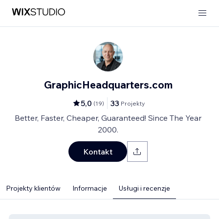
GraphicHeadquarters.com
5,0
33
(
19
)
Projekty
Better, Faster, Cheaper, Guaranteed! Since The Year
2000.
Kontakt
Projekty klientów
Informacje
Usługi i recenzje