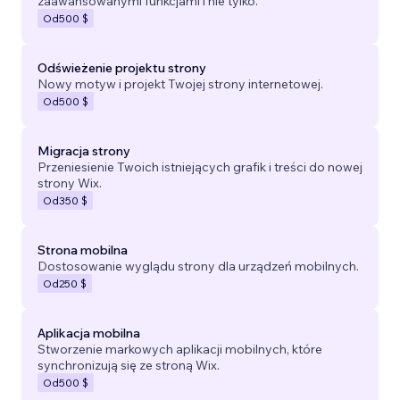
zaawansowanymi funkcjami i nie tylko.
Od
500 $
Odświeżenie projektu strony
Nowy motyw i projekt Twojej strony internetowej.
Od
500 $
Migracja strony
Przeniesienie Twoich istniejących grafik i treści do nowej
strony Wix.
Od
350 $
Strona mobilna
Dostosowanie wyglądu strony dla urządzeń mobilnych.
Od
250 $
Aplikacja mobilna
Stworzenie markowych aplikacji mobilnych, które
synchronizują się ze stroną Wix.
Od
500 $