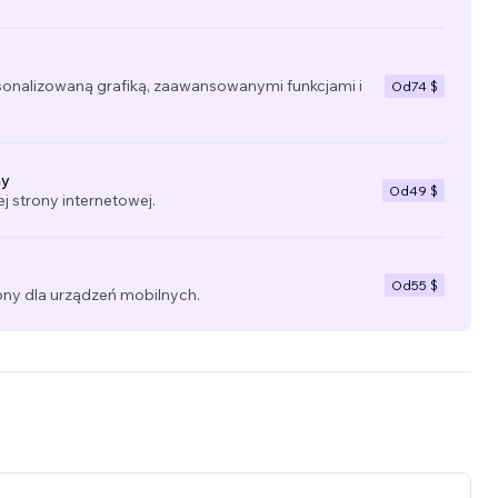
sonalizowaną grafiką, zaawansowanymi funkcjami i
Od
74 $
ny
Od
49 $
 strony internetowej.
Od
55 $
ny dla urządzeń mobilnych.