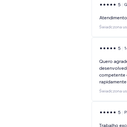
5
G
Atendimento 
Świadczona u
5
1
Quero agrade
desenvolvedo
competente 
rapidamente 
Świadczona usł
5
P
Trabalho exc