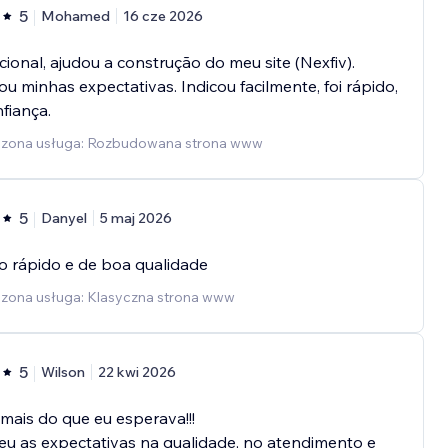
5
Mohamed
16 cze 2026
ional, ajudou a construção do meu site (Nexfiv).
u minhas expectativas. Indicou facilmente, foi rápido,
fiança.
zona usługa: Rozbudowana strona www
5
Danyel
5 maj 2026
o rápido e de boa qualidade
zona usługa: Klasyczna strona www
5
Wilson
22 kwi 2026
mais do que eu esperava!!!
u as expectativas na qualidade, no atendimento e