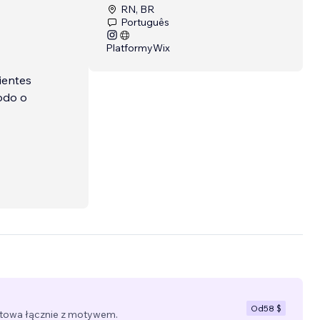
RN, BR
Português
Platformy
Wix
ientes
odo o
Od
58 $
towa łącznie z motywem.