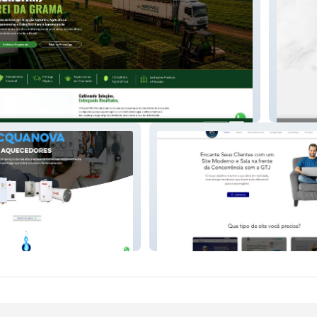
a Grama
EMP A
ecedores
GTJ Agência