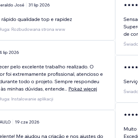
eraldo José
31 lip 2026
rápido qualidade top e rapidez
Sensac
Supero
sługa: Rozbudowana strona www
de con
Świadc
4 lip 2026
cer pelo excelente trabalho realizado. O
r foi extremamente profissional, atencioso e
durante todo o projeto. Sempre respondeu
Serviç
às minhas dúvidas, entende
...
Pokaż więcej
Świadc
uga: Instalowanie aplikacji
AULO
19 cze 2026
Muito 
elente! Me ajudou na criação e nos ajustes do
Excede