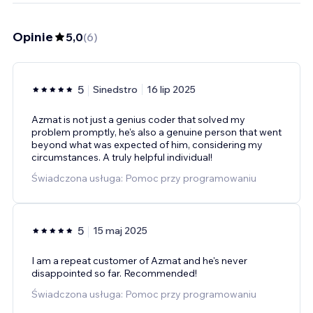
Opinie
5,0
(
6
)
5
Sinedstro
16 lip 2025
Azmat is not just a genius coder that solved my
problem promptly, he's also a genuine person that went
beyond what was expected of him, considering my
circumstances. A truly helpful individual!
Świadczona usługa: Pomoc przy programowaniu
5
15 maj 2025
I am a repeat customer of Azmat and he's never
disappointed so far. Recommended!
Świadczona usługa: Pomoc przy programowaniu