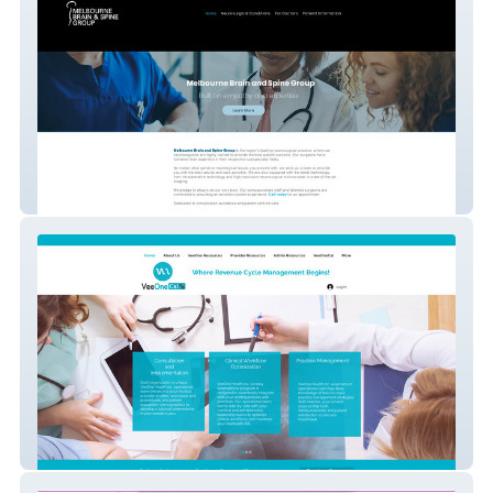
Brainandspine Com Au
VeeOneCal