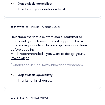
Odpowiedź specjalisty
Thanks for your continous trust.
5
Nasir
9 mar 2024
He helped me with a customisable ecommerce
functionality which wix does not support. Overall
outstanding work from him and got my work done
before deadline.
Much recommended if you want to design your
...
Pokaż więcej
Świadczona usługa: Rozbudowana strona www
Odpowiedź specjalisty
Thanks for kind words.
5
13 lut 2024