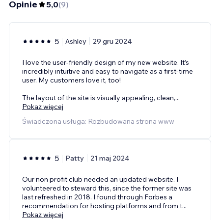
Opinie
5,0
(
9
)
5
Ashley
29 gru 2024
I love the user-friendly design of my new website. It’s
incredibly intuitive and easy to navigate as a first-time
user. My customers love it, too!
The layout of the site is visually appealing, clean,
...
Pokaż więcej
Świadczona usługa: Rozbudowana strona www
5
Patty
21 maj 2024
Our non profit club needed an updated website. I
volunteered to steward this, since the former site was
last refreshed in 2018. I found through Forbes a
recommendation for hosting platforms and from t
...
Pokaż więcej