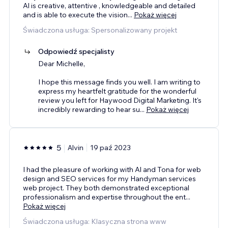
Al is creative, attentive , knowledgeable and detailed
and is able to execute the vision
...
Pokaż więcej
Świadczona usługa: Spersonalizowany projekt
Odpowiedź specjalisty
Dear Michelle,
I hope this message finds you well. I am writing to
express my heartfelt gratitude for the wonderful
review you left for Haywood Digital Marketing. It's
incredibly rewarding to hear su
...
Pokaż więcej
5
Alvin
19 paź 2023
I had the pleasure of working with Al and Tona for web
design and SEO services for my Handyman services
web project. They both demonstrated exceptional
professionalism and expertise throughout the ent
...
Pokaż więcej
Świadczona usługa: Klasyczna strona www