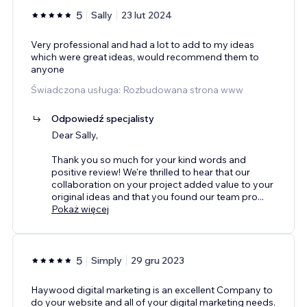
5
Sally
23 lut 2024
Very professional and had a lot to add to my ideas
which were great ideas, would recommend them to
anyone
Świadczona usługa: Rozbudowana strona www
Odpowiedź specjalisty
Dear Sally,
Thank you so much for your kind words and
positive review! We're thrilled to hear that our
collaboration on your project added value to your
original ideas and that you found our team pro
...
Pokaż więcej
5
Simply
29 gru 2023
Haywood digital marketing is an excellent Company to
do your website and all of your digital marketing needs.