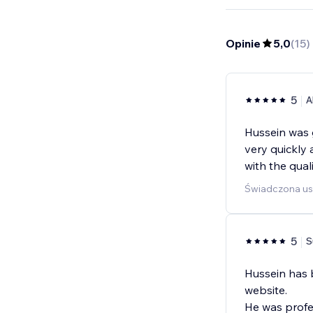
Opinie
5,0
(
15
)
5
A
Hussein was g
very quickly
with the quali
Świadczona us
5
S
Hussein has b
website.
He was profe