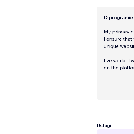
O programie
My primary ob
I ensure that
unique websit
I've worked w
on the platfo
I make sure th
projects.
Usługi