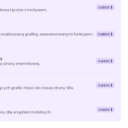
Od
500 $
towa łącznie z motywem.
sonalizowaną grafiką, zaawansowanymi funkcjami i
Od
800 $
ny
Od
400 $
 strony internetowej.
Od
400 $
ących grafik i treści do nowej strony Wix.
Od
200 $
ny dla urządzeń mobilnych.