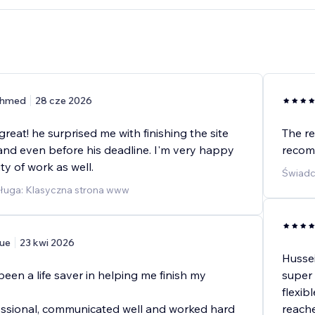
hmed
28 cze 2026
reat! he surprised me with finishing the site
The re
 and even before his deadline. I'm very happy
recom
ty of work as well.
Świadc
ługa: Klasyczna strona www
ue
23 kwi 2026
Hussei
een a life saver in helping me finish my
super
flexib
ssional, communicated well and worked hard
reache