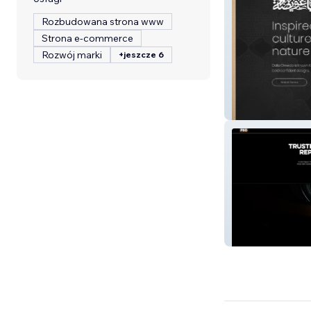
Rozbudowana strona www
Strona e-commerce
Rozwój marki
+jeszcze 6
Daliaoweida
Hail Repair Pro