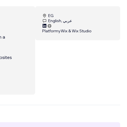
EG
English, عربي
Platformy
Wix & Wix Studio
h a
bsites