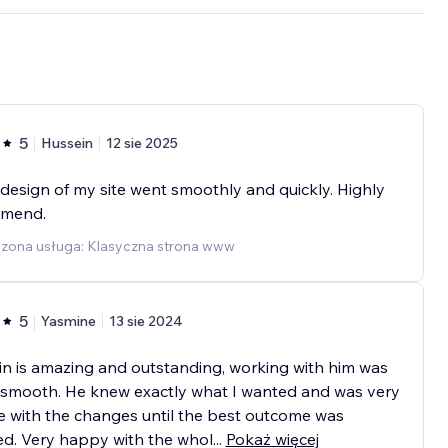
5
Hussein
12 sie 2025
design of my site went smoothly and quickly. Highly
mend.
zona usługa: Klasyczna strona www
5
Yasmine
13 sie 2024
n is amazing and outstanding, working with him was
 smooth. He knew exactly what I wanted and was very
le with the changes until the best outcome was
d. Very happy with the whol
...
Pokaż więcej