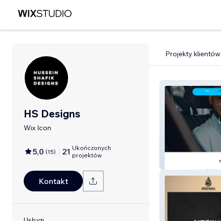
Projekty klientów
HS Designs
Wix Icon
Ukończonych
5,0
21
(
15
)
projektów
Class Ride
Kontakt
Usługi