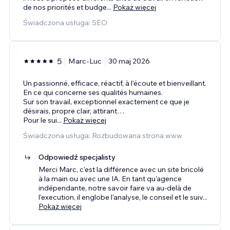
de nos priorités et budge
...
Pokaż więcej
Świadczona usługa: SEO
5
Marc-Luc
30 maj 2026
Un passionné, efficace, réactif, à l’écoute et bienveillant.
En ce qui concerne ses qualités humaines.
Sur son travail, exceptionnel exactement ce que je
désirais, propre clair, attirant…
Pour le sui
...
Pokaż więcej
Świadczona usługa: Rozbudowana strona www
Odpowiedź specjalisty
Merci Marc, c'est la différence avec un site bricolé
à la main ou avec une IA. En tant qu'agence
indépendante, notre savoir faire va au-delà de
l'execution, il englobe l'analyse, le conseil et le suiv
...
Pokaż więcej