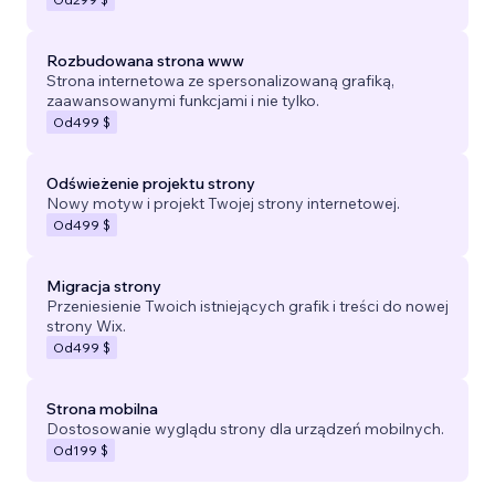
Rozbudowana strona www
Strona internetowa ze spersonalizowaną grafiką,
zaawansowanymi funkcjami i nie tylko.
Od
499 $
Odświeżenie projektu strony
Nowy motyw i projekt Twojej strony internetowej.
Od
499 $
Migracja strony
Przeniesienie Twoich istniejących grafik i treści do nowej
strony Wix.
Od
499 $
Strona mobilna
Dostosowanie wyglądu strony dla urządzeń mobilnych.
Od
199 $