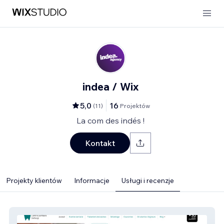
indea / Wix
5,0
16
(
11
)
Projektów
La com des indés !
Kontakt
Projekty klientów
Informacje
Usługi i recenzje