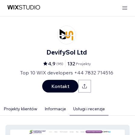
DevifySol Ltd
4,9
132
(
95
)
Projekty
Top 10 WIX developers +44 7832 714516
Kontakt
Projekty klientów
Informacje
Usługi i recenzje