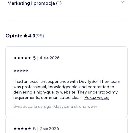
Marketing i promocja (1)
Opinie
4,9
(
95
)
5
4 sie 2026
⭐⭐⭐⭐⭐
I had an excellent experience with DevifySol. Their team
was professional, knowledgeable, and committed to
delivering a high-quality website. They understood my
requirements, communicated clear
...
Pokaż więcej
Świadczona usługa: Klasyczna strona www
5
2 sie 2026