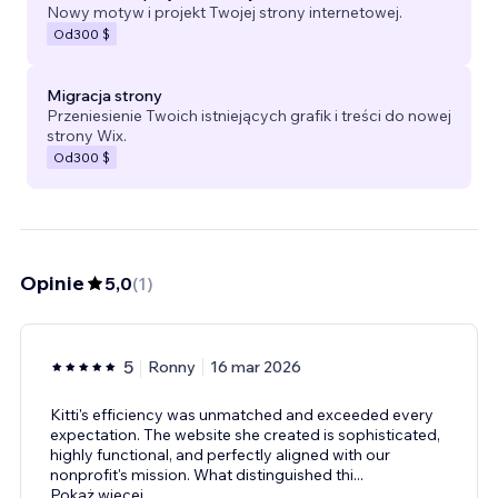
Nowy motyw i projekt Twojej strony internetowej.
Od
300 $
Migracja strony
Przeniesienie Twoich istniejących grafik i treści do nowej
strony Wix.
Od
300 $
Opinie
5,0
(
1
)
5
Ronny
16 mar 2026
Kitti's efficiency was unmatched and exceeded every
expectation. The website she created is sophisticated,
highly functional, and perfectly aligned with our
nonprofit's mission. What distinguished thi
...
Pokaż więcej