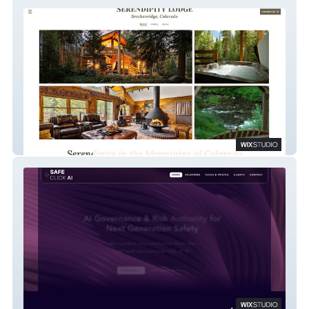
Serendipity Lodge
SafeClick AI