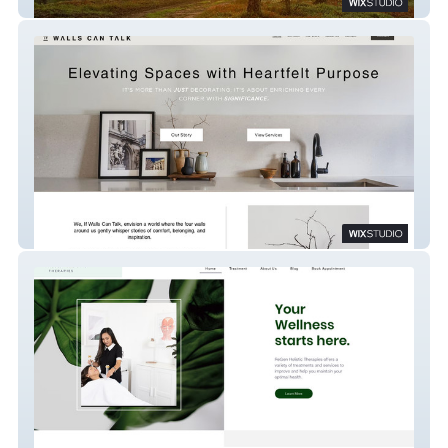
Heal As You Grow
If Walls Can Talk