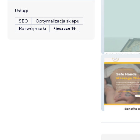
Usługi
SEO
Optymalizacja sklepu
Rozwój marki
+jeszcze 18
Beverley Garag
Safe Hands Mas