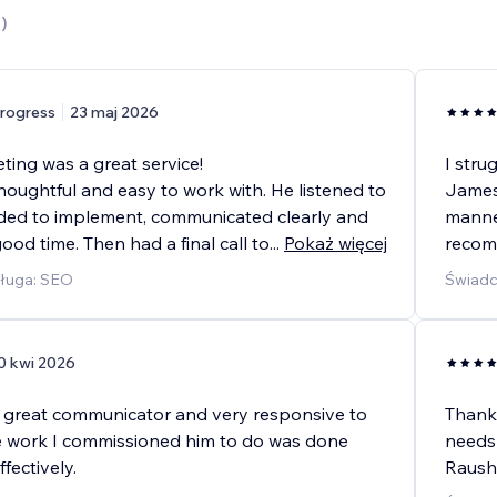
7
)
rogress
23 maj 2026
ting was a great service!
I stru
oughtful and easy to work with. He listened to
James 
ed to implement, communicated clearly and
manner
good time. Then had a final call to
...
Pokaż więcej
recom
ługa: SEO
Świadc
0 kwi 2026
great communicator and very responsive to
Thank 
e work I commissioned him to do was done
needs 
fectively.
Rausha