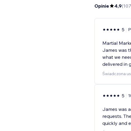
Opinie
4,9
(
10
5
P
Martial Marke
James was th
what we need
delivered in 
Świadczona us
5
1
James was a 
requests. Th
quickly and ef