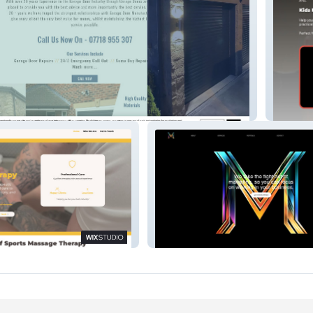
e Door
Warrior
sage Therapy
Martial Marketing