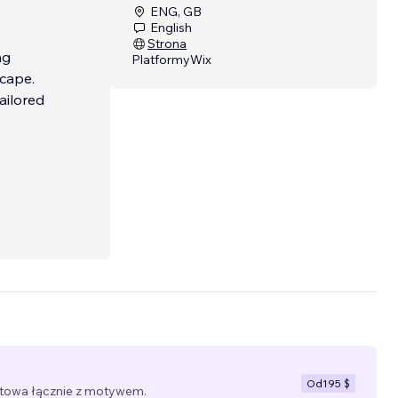
ENG, GB
English
Strona
ng
Platformy
Wix
scape.
ailored
Od
195 $
towa łącznie z motywem.