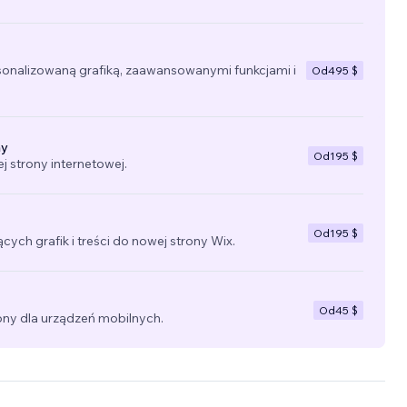
sonalizowaną grafiką, zaawansowanymi funkcjami i
Od
495 $
ny
Od
195 $
 strony internetowej.
Od
195 $
ących grafik i treści do nowej strony Wix.
Od
45 $
ny dla urządzeń mobilnych.