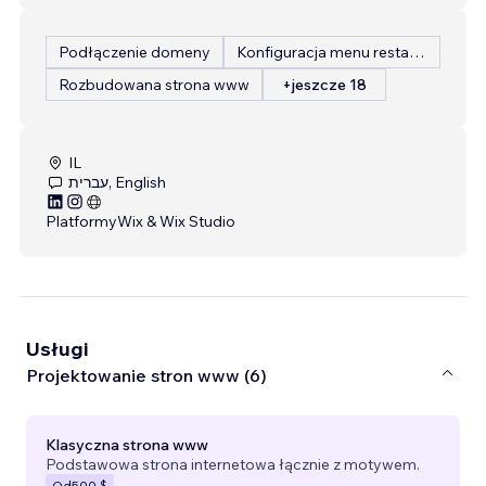
Podłączenie domeny
Konfiguracja menu restauracji
Rozbudowana strona www
+jeszcze 18
IL
עברית, English
Platformy
Wix & Wix Studio
Usługi
Projektowanie stron www (6)
Klasyczna strona www
Podstawowa strona internetowa łącznie z motywem.
Od
500 $