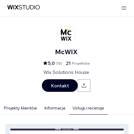
McWIX
5,0
21
(
15
)
Projektów
Wix Solutions House
Kontakt
Projekty klientów
Informacje
Usługi i recenzje