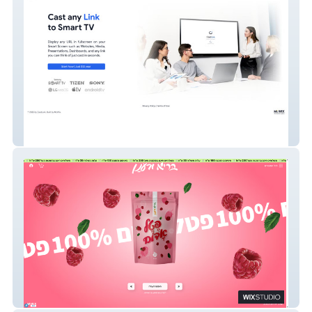
CastLink
בריא ורענן