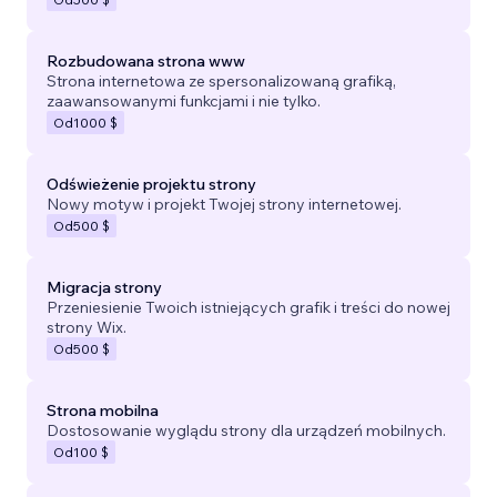
Rozbudowana strona www
Strona internetowa ze spersonalizowaną grafiką,
zaawansowanymi funkcjami i nie tylko.
Od
1000 $
Odświeżenie projektu strony
Nowy motyw i projekt Twojej strony internetowej.
Od
500 $
Migracja strony
Przeniesienie Twoich istniejących grafik i treści do nowej
strony Wix.
Od
500 $
Strona mobilna
Dostosowanie wyglądu strony dla urządzeń mobilnych.
Od
100 $