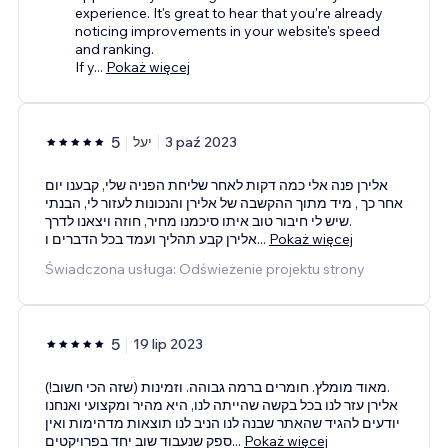
experience. It's great to hear that you're already
noticing improvements in your website's speed
and ranking.
If y
...
Pokaż więcej
5
יעל
3 paź 2023
אלירן פנה אלי כמה דקות לאחר שליחת הפניה שלי, קבענו יום
אחר כך , מיד מתוך ההקשבה של אלירן והנכונות לעזור לי, הבנתי
שיש לי חיבור טוב איתו סיכמנו מחיר, חוזה ויצאנו לדרך.
אלירן קבע תהליך ועמד בכל הדברים ו
...
Pokaż więcej
Świadczona usługa: Odświeżenie projektu strony
5
19 lip 2023
מאוד מומלץ. חומרים ברמה גבוהה. וזמינות (שזה הכי חשוב!).
אלירן עזר לנו בכל בקשה שהייתה לנו, היא מהיר ומקצועי ואנחנו
יודעים להגיד שהאתר שבנה לנו הניב לנו תוצאות מדהימות ואין
ספק שנעבוד שוב יחד בפרויקטים
...
Pokaż więcej