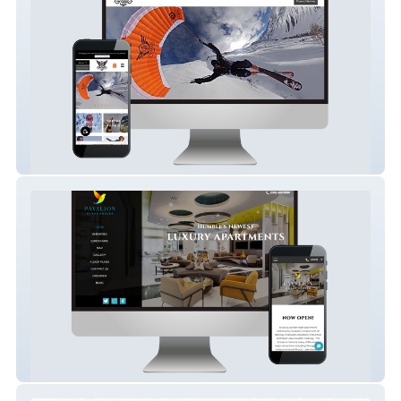
My Wicked Dude
Pavilion At The Groves