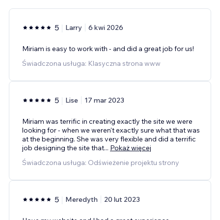
5
Larry
6 kwi 2026
Miriam is easy to work with - and did a great job for us!
Świadczona usługa: Klasyczna strona www
5
Lise
17 mar 2023
Miriam was terrific in creating exactly the site we were
looking for - when we weren't exactly sure what that was
at the beginning. She was very flexible and did a terrific
job designing the site that
...
Pokaż więcej
Świadczona usługa: Odświeżenie projektu strony
5
Meredyth
20 lut 2023