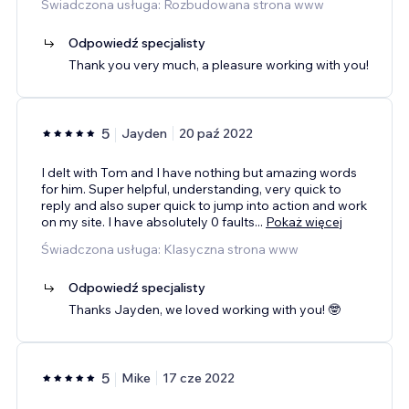
Świadczona usługa: Rozbudowana strona www
Odpowiedź specjalisty
Thank you very much, a pleasure working with you!
5
Jayden
20 paź 2022
I delt with Tom and I have nothing but amazing words
for him. Super helpful, understanding, very quick to
reply and also super quick to jump into action and work
on my site. I have absolutely 0 faults
...
Pokaż więcej
Świadczona usługa: Klasyczna strona www
Odpowiedź specjalisty
Thanks Jayden, we loved working with you! 🤓
5
Mike
17 cze 2022