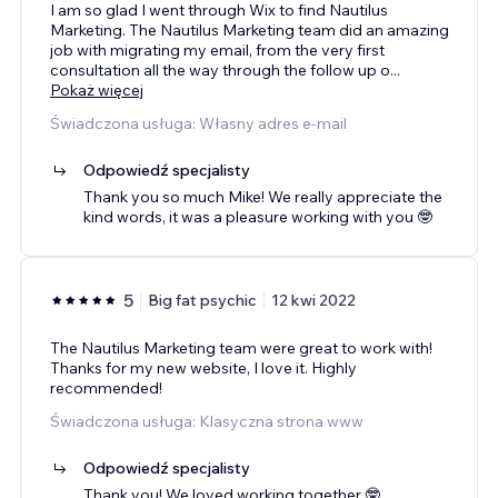
I am so glad I went through Wix to find Nautilus
Marketing. The Nautilus Marketing team did an amazing
job with migrating my email, from the very first
consultation all the way through the follow up o
...
Pokaż więcej
Świadczona usługa: Własny adres e-mail
Odpowiedź specjalisty
Thank you so much Mike! We really appreciate the
kind words, it was a pleasure working with you 🤓
5
Big fat psychic
12 kwi 2022
The Nautilus Marketing team were great to work with!
Thanks for my new website, I love it. Highly
recommended!
Świadczona usługa: Klasyczna strona www
Odpowiedź specjalisty
Thank you! We loved working together 🤓