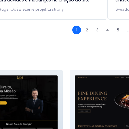
uga: Odświeżenie projektu strony
Świadc
1
2
3
4
5
..