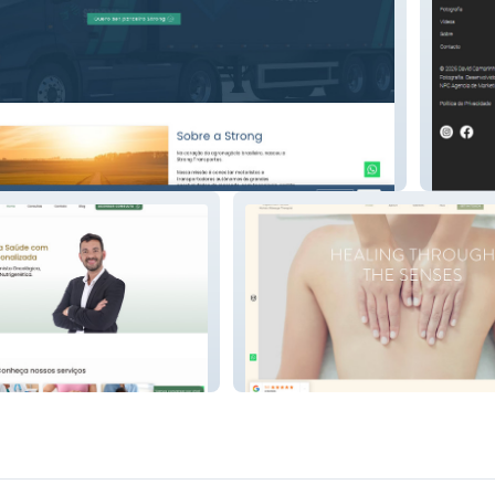
tes
David C
 Nutr
Holistic Massage The