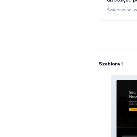
Świadczona usł
Szablony
3