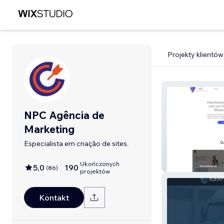
Projekty klientów
NPC Agência de
Marketing
Especialista em criação de sites.
NPC Agência
Ukończonych
5,0
190
(
86
)
projektów
Kontakt