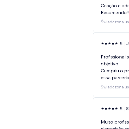
Criação e ade
Recomendo!!
Świadczona us
5
J
Profissional
objetivo.
Cumpriu o pr
essa parceria
Świadczona usł
5
S
Muito profis
disposição p