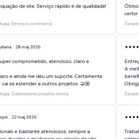
quação de site. Serviço rápido e de qualidade!
Ótimo 
!
certo!
ługa: Strona e-commerce
Świadc
uliana
28 maj 2026
 super comprometido, atencioso, claro e
Entreg
A melh
azo e ainda me deu um suporte. Certamente
benefi
 vai se estender a outros projetos. 🤝🏼
Obriga
uga: Odświeżenie projektu strony
Świadc
opé
22 maj 2026
sionais e bastante atenciosos, sempre a
Trabal
ara duvidas e mudanças na criação do site.
entreg