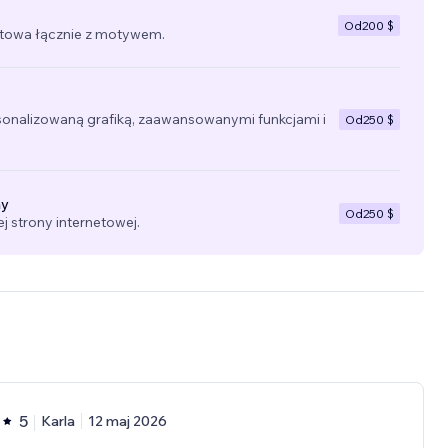
Od
200 $
towa łącznie z motywem.
sonalizowaną grafiką, zaawansowanymi funkcjami i
Od
250 $
ny
Od
250 $
 strony internetowej.
5
Karla
12 maj 2026