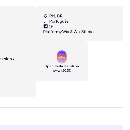
RN, BR
Português
Platformy
Wix & Wix Studio
e micro
Specjalista ds. stron
www
(
2025
)