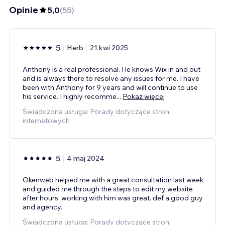
Opinie
5,0
(
55
)
5
Herb
21 kwi 2025
Anthony is a real professional. He knows Wix in and out
and is always there to resolve any issues for me. I have
been with Anthony for 9 years and will continue to use
his service. I highly recomme
...
Pokaż więcej
Świadczona usługa: Porady dotyczące stron
internetowych
5
4 maj 2024
Okenweb helped me with a great consultation last week
and guided me through the steps to edit my website
after hours. working with him was great. def a good guy
and agency.
Świadczona usługa: Porady dotyczące stron