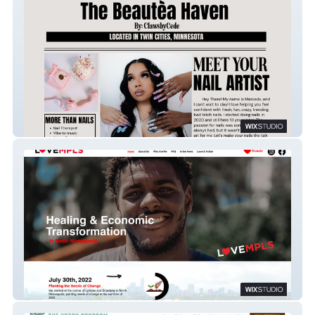
Claws by Cede
Love MPLS