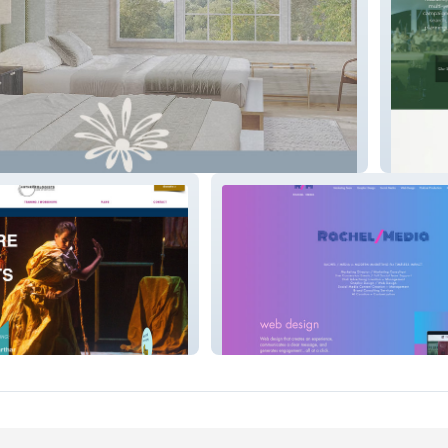
tel
ADH&A
sts
Rachel / Media