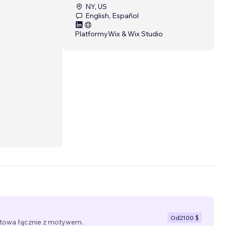
NY, US
English, Español
Platformy
Wix & Wix Studio
Od
2100 $
towa łącznie z motywem.