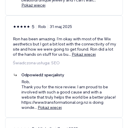
Pokaż więcej
5
Rob
31 maj 2025
Ron has been amazing. I'm okay with most of the Wix
aesthetics but I got a bit lost with the connectivity of my
site and how we were going to get found. Ron did a lot
of the hands on stuff for us bu
...
Pokaż więcej
Świadczona usługa: SEO
Odpowiedź specjalisty
Rob,
Thank you for the nice review. I am proud to be
involved with such a good cause and with a
website that truly helps the world be a better place!
https://www.transformational.org.nz is doing
wonde
...
Pokaż więcej