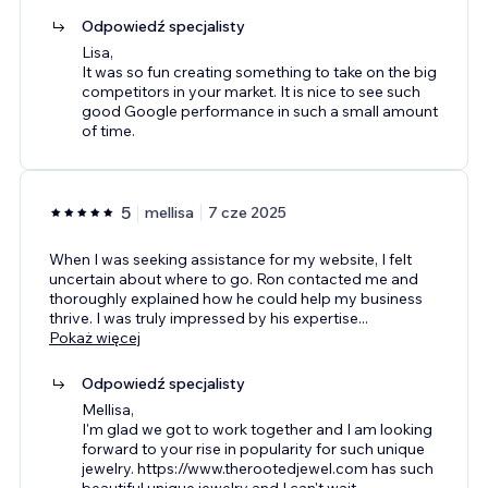
Odpowiedź specjalisty
Lisa,
It was so fun creating something to take on the big
competitors in your market. It is nice to see such
good Google performance in such a small amount
of time.
5
mellisa
7 cze 2025
When I was seeking assistance for my website, I felt
uncertain about where to go. Ron contacted me and
thoroughly explained how he could help my business
thrive. I was truly impressed by his expertise
...
Pokaż więcej
Odpowiedź specjalisty
Mellisa,
I'm glad we got to work together and I am looking
forward to your rise in popularity for such unique
jewelry. https://www.therootedjewel.com has such
beautiful unique jewelry and I can't wait
...