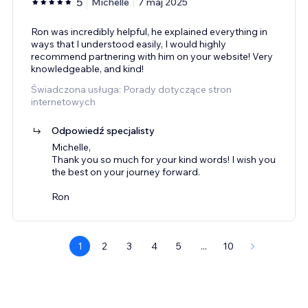
5
Michelle
7 maj 2025
Ron was incredibly helpful, he explained everything in
ways that I understood easily, I would highly
recommend partnering with him on your website! Very
knowledgeable, and kind!
Świadczona usługa: Porady dotyczące stron
internetowych
Odpowiedź specjalisty
Michelle,
Thank you so much for your kind words! I wish you
the best on your journey forward.
Ron
1
2
3
4
5
...
10