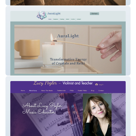
Ad Blacksmiths
AuraLight