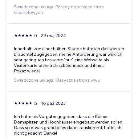
Świadczona usługa: Porady dotyczące stron
internetowych
5
29 maj 2024
Innerhalb von einer halben Stunde hatte ich das was ich
brauchte! Zugegeben, meine Anforderung war wirklich
sehr gering, ich brauchte "nur" eine Webseite als
Visitenkarte ohne Schnick Schnack und ihne
...
Pokaż więcej
Świadczona usługa: Klasyczna strona www
5
16 paź 2023
Ich hatte als Vorgabe gegeben, dass die Kölner-
Domspitzen und Hochhäuser eingebaut werden sollen.
Dass so etwas grandioses dabei rauskommt, hätte ich
nicht gedacht! Danke!