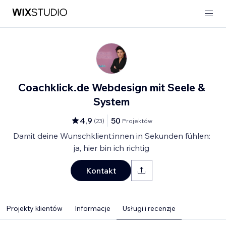
Coachklick.de Webdesign mit Seele &
System
4,9
50
(
23
)
Projektów
Damit deine Wunschklient:innen in Sekunden fühlen:
ja, hier bin ich richtig
Kontakt
Projekty klientów
Informacje
Usługi i recenzje