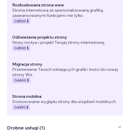
Rozbudowana strona www
Strona internetowa ze spersonalizowaną grafiką,
zaawansowanymi funkcjami i nie tylko.
Od
500 $
Odświeżenie projektu strony
Nowy motyw i projekt Twojej strony internetowej.
Od
500 $
Migracja strony
Przeniesienie Twoich istniejących grafik i treści do nowej
strony Wix.
Od
400 $
Strona mobilna
Dostosowanie wyglądu strony dla urządzeń mobilnych.
Od
350 $
Drobne usługi (1)