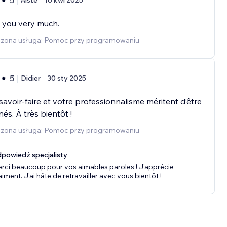
5
Aistė
16 kwi 2025
 you very much.
zona usługa: Pomoc przy programowaniu
5
Didier
30 sty 2025
savoir-faire et votre professionnalisme méritent d’être
nés. À très bientôt !
zona usługa: Pomoc przy programowaniu
powiedź specjalisty
rci beaucoup pour vos aimables paroles ! J'apprécie
aiment. J'ai hâte de retravailler avec vous bientôt !