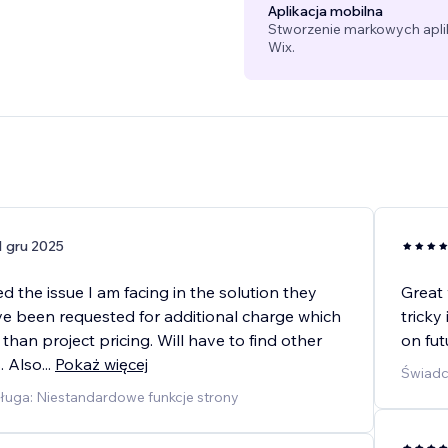
Aplikacja mobilna
Stworzenie markowych aplika
Wix.
1 gru 2025
ed the issue I am facing in the solution they
Great 
ave been requested for additional charge which
tricky
 than project pricing. Will have to find other
on fut
s. Also
...
Pokaż więcej
Świadc
ługa: Niestandardowe funkcje strony