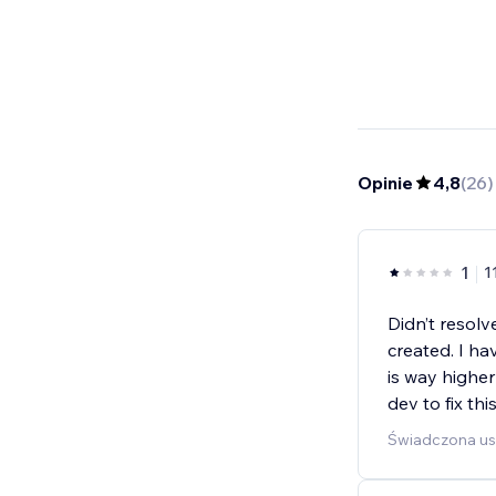
Opinie
4,8
(
26
)
1
1
Didn’t resolv
created. I h
is way higher
dev to fix thi
Świadczona us