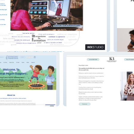
PeakFo
pport
Keren Beau Styling