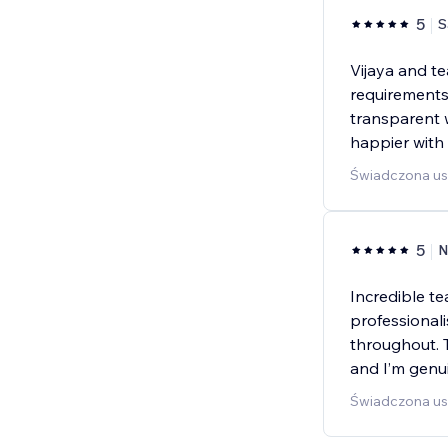
5
S
Vijaya and te
requirements 
transparent w
happier with 
Świadczona us
5
N
Incredible t
professionali
throughout. 
and I’m genui
Świadczona us