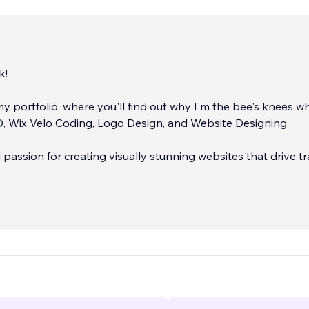
k!
 portfolio, where you'll find out why I'm the bee's knees wh
, Wix Velo Coding, Logo Design, and Website Designing.
l passion for creating visually stunning websites that drive tra
 online presence pop, and I do it all with tools like Adobe
Adobe After Effect, EditorX, SEM Rush, and IntelliJ.
...