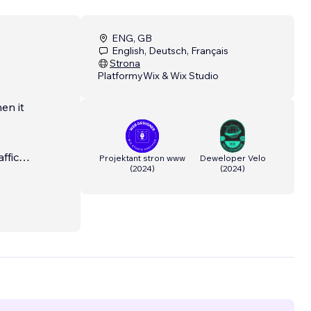
ENG, GB
English, Deutsch, Français
Strona
Platformy
Wix & Wix Studio
en it
ffic
Projektant stron www
Deweloper Velo
(
2024
)
(
2024
)