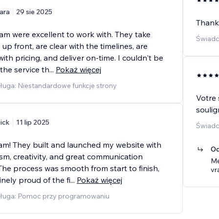
ara
29 sie 2025
Thank
am were excellent to work with. They take
Świadc
up front, are clear with the timelines, are
ith pricing, and deliver on-time. I couldn't be
the service th
...
Pokaż więcej
ługa: Niestandardowe funkcje strony
Votre 
soulig
ick
11 lip 2025
Świadc
eam! They built and launched my website with
Od
sm, creativity, and great communication
Me
The process was smooth from start to finish,
vr
nely proud of the fi
...
Pokaż więcej
ługa: Pomoc przy programowaniu