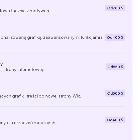
Od
700 $
towa łącznie z motywem.
sonalizowaną grafiką, zaawansowanymi funkcjami i
Od
400 $
ny
Od
550 $
 strony internetowej.
Od
500 $
ących grafik i treści do nowej strony Wix.
Od
400 $
ny dla urządzeń mobilnych.