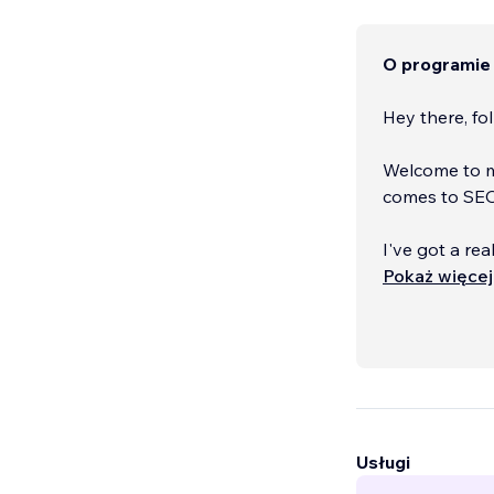
O programie
Hey there, fol
Welcome to my
comes to SEO
I've got a rea
and make your
Pokaż więcej
Illustration, 
Usługi