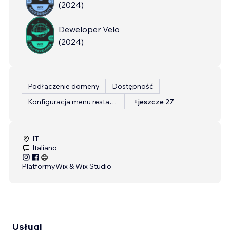
(
2024
)
Deweloper Velo
(
2024
)
Podłączenie domeny
Dostępność
Konfiguracja menu restauracji
+jeszcze 27
IT
Italiano
Platformy
Wix & Wix Studio
Usługi