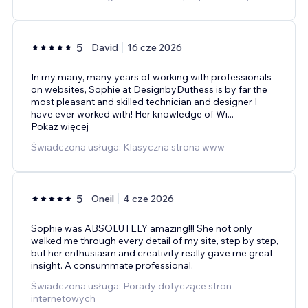
5
David
16 cze 2026
In my many, many years of working with professionals
on websites, Sophie at DesignbyDuthess is by far the
most pleasant and skilled technician and designer I
have ever worked with! Her knowledge of Wi
...
Pokaż więcej
Świadczona usługa: Klasyczna strona www
5
Oneil
4 cze 2026
Sophie was ABSOLUTELY amazing!!! She not only
walked me through every detail of my site, step by step,
but her enthusiasm and creativity really gave me great
insight. A consummate professional.
Świadczona usługa: Porady dotyczące stron
internetowych