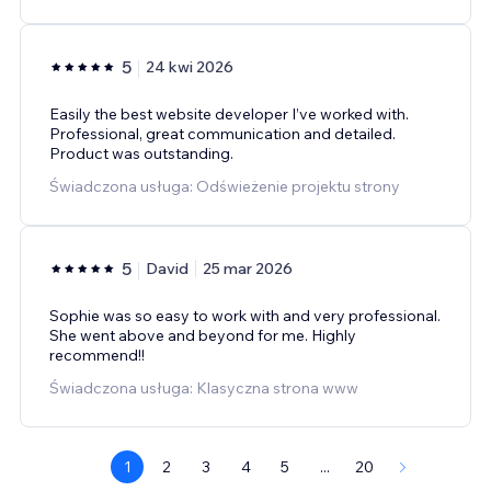
5
24 kwi 2026
Easily the best website developer I’ve worked with.
Professional, great communication and detailed.
Product was outstanding.
Świadczona usługa: Odświeżenie projektu strony
5
David
25 mar 2026
Sophie was so easy to work with and very professional.
She went above and beyond for me. Highly
recommend!!
Świadczona usługa: Klasyczna strona www
1
2
3
4
5
...
20