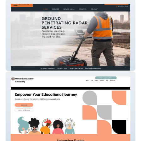
Gprboston
Advanced Redesign