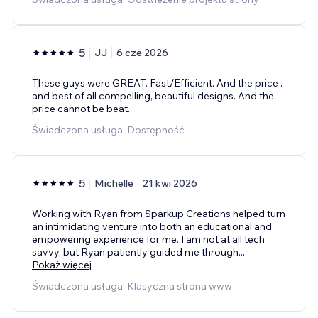
5
JJ
6 cze 2026
These guys were GREAT. Fast/Efficient. And the price .
and best of all compelling, beautiful designs. And the
price cannot be beat..
Świadczona usługa: Dostępność
5
Michelle
21 kwi 2026
Working with Ryan from Sparkup Creations helped turn
an intimidating venture into both an educational and
empowering experience for me. I am not at all tech
savvy, but Ryan patiently guided me through
...
Pokaż więcej
Świadczona usługa: Klasyczna strona www