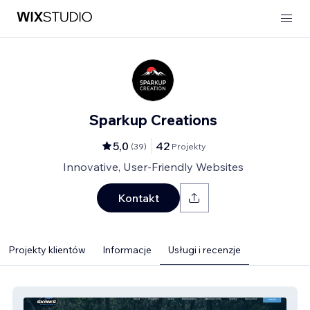
Sparkup Creations
5,0
42
(
39
)
Projekty
Innovative, User-Friendly Websites
Kontakt
Projekty klientów
Informacje
Usługi i recenzje