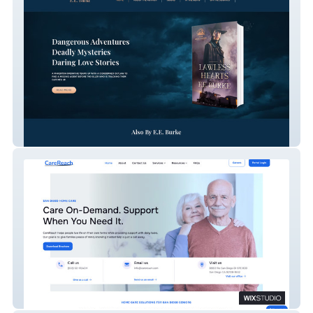
EE Burke
CareReach