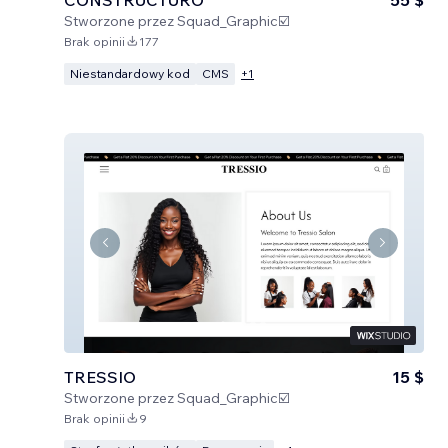
Stworzone przez
Squad_Graphic☑️
Brak opinii
177
Niestandardowy kod
CMS
+
1
TRESSIO
15 $
Stworzone przez
Squad_Graphic☑️
Brak opinii
9