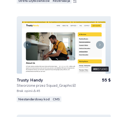
Strefa użytkowników
Rezerwacja
+
1
Trusty Handy
55 $
Stworzone przez
Squad_Graphic☑️
Brak opinii
45
Niestandardowy kod
CMS