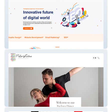
Techswift Software 1
Pulso Latino Glasgow