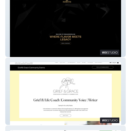
Tobias Dorzon | Chef | Restaurateur
Grief & Grace Community