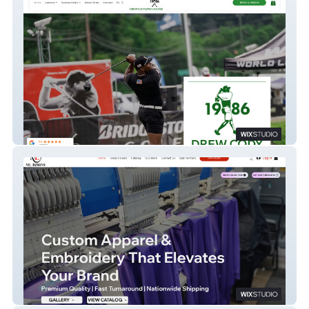
Drew Cody | DFW Golf Lessons | Coaching
ML Dzigns | Custom Apparel | Dallas, TX