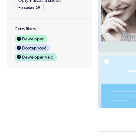
Optymalizacja sklepu
+jeszcze 29
Certyfikaty
Deweloper
Fastenrebell
Dostępność
Deweloper Velo
Cantillon Club