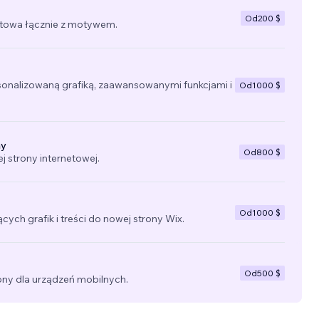
Od
200 $
towa łącznie z motywem.
sonalizowaną grafiką, zaawansowanymi funkcjami i
Od
1000 $
ny
Od
800 $
 strony internetowej.
Od
1000 $
ących grafik i treści do nowej strony Wix.
Od
500 $
ny dla urządzeń mobilnych.