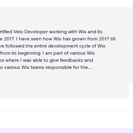
rtified Velo Developer working with Wix and its
e 2017. I have seen how Wix has grown from 2017 till
e followed the entire development cycle of Wix
from its beginning. I am part of various Wix
ps where I was able to give feedbacks and
o various Wix teams responsible for the
of Wix.
rted developing my first websit
...