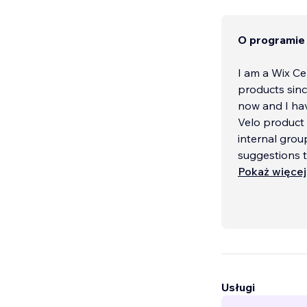
O programie
I am a Wix Ce
products sinc
now and I hav
Velo product 
internal grou
suggestions t
development 
Pokaż więcej
In 2017 I sta
Usługi