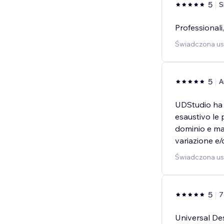
5
S
Professionali,
Świadczona usł
5
A
UDStudio ha s
esaustivo le 
dominio e mai
variazione e
Świadczona u
5
7
Universal Des