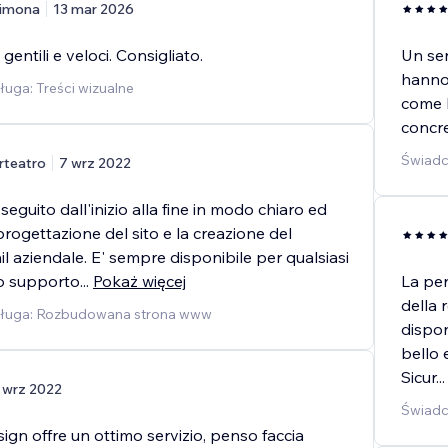
imona
13 mar 2026
 gentili e veloci. Consigliato.
Un ser
hanno 
uga: Treści wizualne
come l
concre
Świadc
rteatro
7 wrz 2022
eguito dall'inizio alla fine in modo chiaro ed
progettazione del sito e la creazione del
l aziendale. E' sempre disponibile per qualsiasi
/o supporto
...
Pokaż więcej
La per
della 
sługa: Rozbudowana strona www
dispon
bello e
Sicur
...
 wrz 2022
Świadc
ign offre un ottimo servizio, penso faccia