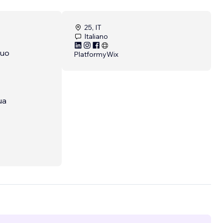
25, IT
Italiano
tuo
Platformy
Wix
ua