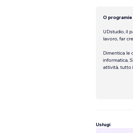
O programie
UDstudio, il p
lavoro, far cre
Dimentica le 
informatica, S
attività, tutt
Usługi