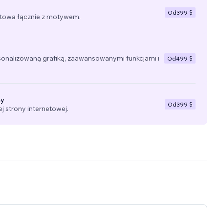
Od
399 $
towa łącznie z motywem.
sonalizowaną grafiką, zaawansowanymi funkcjami i
Od
499 $
ny
Od
399 $
 strony internetowej.