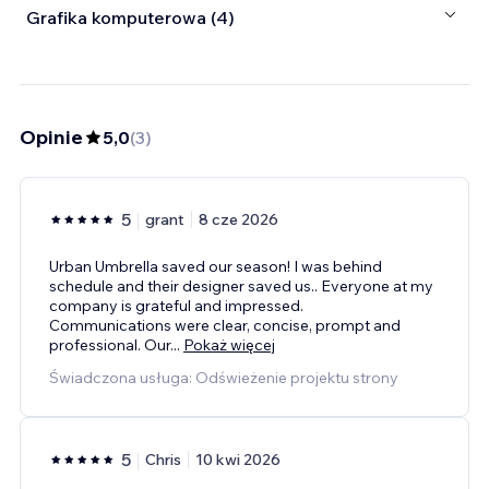
Grafika komputerowa (4)
Opinie
5,0
(
3
)
5
grant
8 cze 2026
Urban Umbrella saved our season! I was behind
schedule and their designer saved us.. Everyone at my
company is grateful and impressed.
Communications were clear, concise, prompt and
professional. Our
...
Pokaż więcej
Świadczona usługa: Odświeżenie projektu strony
5
Chris
10 kwi 2026