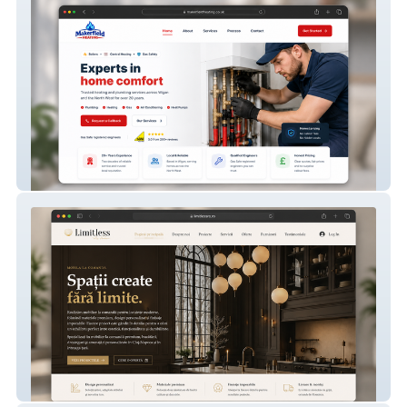
Makerfieldheating
Limitless By Hedeșiu