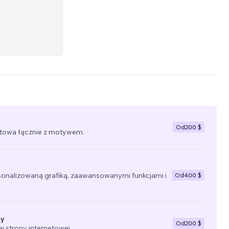
Od
200 $
towa łącznie z motywem.
sonalizowaną grafiką, zaawansowanymi funkcjami i
Od
400 $
ny
Od
200 $
 strony internetowej.