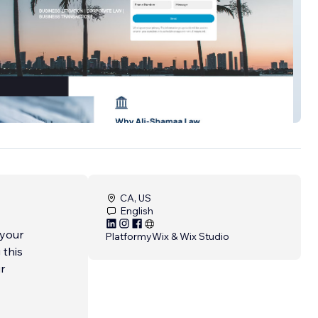
amaa Law
CA, US
English
 your
Platformy
Wix & Wix Studio
 this
r