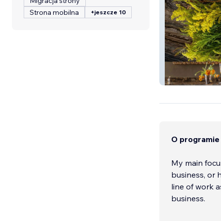
Migracja strony
Strona mobilna
+jeszcze 10
studioZAFARIA
O programie
My main focus
business, or h
line of work a
business.