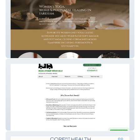
Sacred Weavers
Rocksteadyremovals