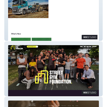
GB Toys & Models
StreetGym