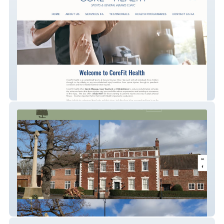
CoreFit Health
canningtonhouse