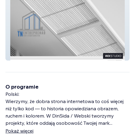
TN ENTREPRANAD
O programie
Polski:
Wierzymy, że dobra strona internetowa to coś więcej
niż tylko kod — to historia opowiedziana obrazem,
ruchem i kolorem. W DinSida / Webski tworzymy
projekty, które oddają osobowość Twojej mark
...
Pokaż więcej