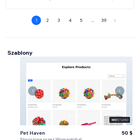
1
2
3
4
5
...
39
Szablony
Pet Haven
50 $
Stworzone przez
Womaglobal