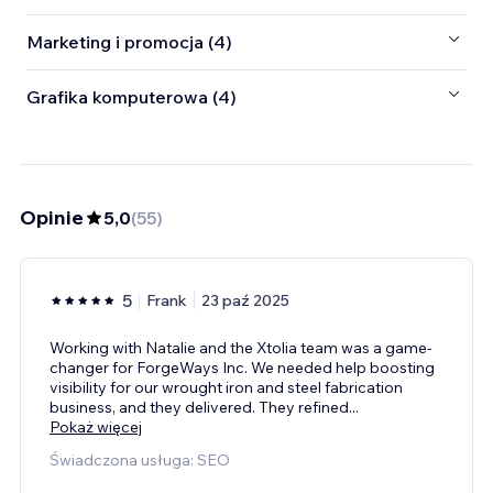
Marketing i promocja (4)
Grafika komputerowa (4)
Opinie
5,0
(
55
)
5
Frank
23 paź 2025
Working with Natalie and the Xtolia team was a game-
changer for ForgeWays Inc. We needed help boosting
visibility for our wrought iron and steel fabrication
business, and they delivered. They refined
...
Pokaż więcej
Świadczona usługa: SEO