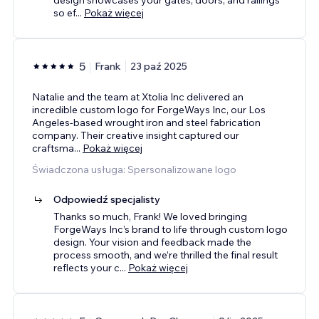
so ef
...
Pokaż więcej
5
Frank
23 paź 2025
Natalie and the team at Xtolia Inc delivered an
incredible custom logo for ForgeWays Inc, our Los
Angeles-based wrought iron and steel fabrication
company. Their creative insight captured our
craftsma
...
Pokaż więcej
Świadczona usługa: Spersonalizowane logo
Odpowiedź specjalisty
Thanks so much, Frank! We loved bringing
ForgeWays Inc’s brand to life through custom logo
design. Your vision and feedback made the
process smooth, and we’re thrilled the final result
reflects your c
...
Pokaż więcej