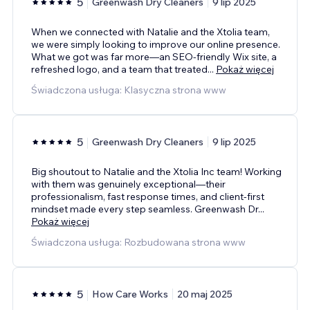
5
Greenwash Dry Cleaners
9 lip 2025
When we connected with Natalie and the Xtolia team,
we were simply looking to improve our online presence.
What we got was far more—an SEO-friendly Wix site, a
refreshed logo, and a team that treated
...
Pokaż więcej
Świadczona usługa: Klasyczna strona www
5
Greenwash Dry Cleaners
9 lip 2025
Big shoutout to Natalie and the Xtolia Inc team! Working
with them was genuinely exceptional—their
professionalism, fast response times, and client-first
mindset made every step seamless. Greenwash Dr
...
Pokaż więcej
Świadczona usługa: Rozbudowana strona www
5
How Care Works
20 maj 2025