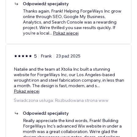
Odpowiedź specjalisty
Thanks again, Frank! Helping ForgeWays Inc grow
online through SEO, Google My Business,
Analytics, and Search Console was a rewarding
project. We’re thrilled you saw results quickly. If
you’re a local
...
Pokaż więcej
5
Frank
23 paź 2025
Natalie and the team at Xtolia Inc built a stunning
website for ForgeWays Inc, our Los Angeles-based
wrought iron and steel fabrication company, in less than
a month. The design is fast, modern, and s
...
Pokaż więcej
Świadczona usługa: Rozbudowana strona www
Odpowiedź specjalisty
Really appreciate the kind words, Frank! Building
ForgeWays Inc’s advanced Wix website in under a
month was a great collaboration. We’re glad the
design showcases your gates, doors, and railings